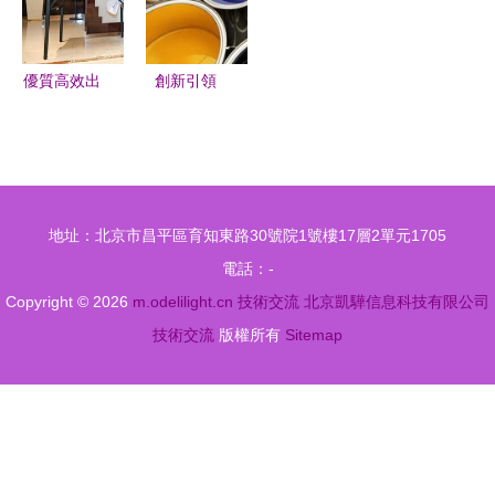
作新篇章
南京分公司
宏圖
訪企拓崗調
研交流
優質高效出
創新引領
口茶基地建
共謀發展
設技術集成
第13屆中國
模式示范觀
—東盟博覽
摩暨出口茶
會輕工展專
地址：北京市昌平區育知東路30號院1號樓17層2單元1705
產業發展交
業展團亮相
電話：-
流會圓滿落
Copyright © 2026
m.odelilight.cn
技術交流
北京凱驊信息科技有限公司
幕
技術交流
版權所有
Sitemap