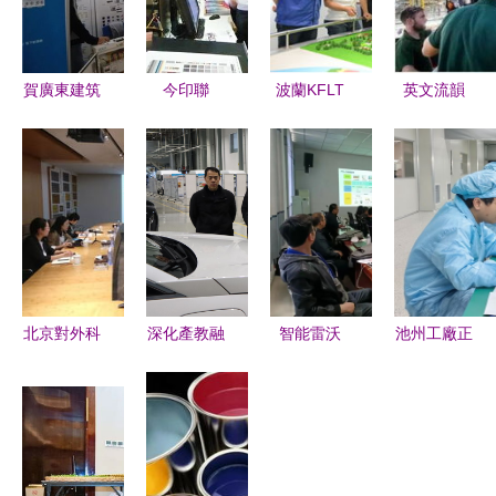
賀廣東建筑
今印聯
波蘭KFLT
英文流韻
電氣與智能
2011技術
工廠技術總
智慧潤心之
建筑年會暨
交流會5日
監一行到訪
旅——招募
產品展示交
舉行，聚焦
襄陽汽車軸
英國名校交
流會成功舉
印刷行業前
承，共促技
流15日隨筆
辦，瀚華電
沿技術
術交流邁向
氣專業參會
新臺階
交流與技術
北京對外科
深化產教融
智能雷沃
池州工廠正
創新分享
學技術交流
合 拓展就
質量年 | 我
式投產，星
中心走進天
業空間——
們在行動！
移聯信年產
安數碼城，
校領導帶隊
技術交流篇
衛星通信載
共謀技術合
赴上汽大通
荷300臺展